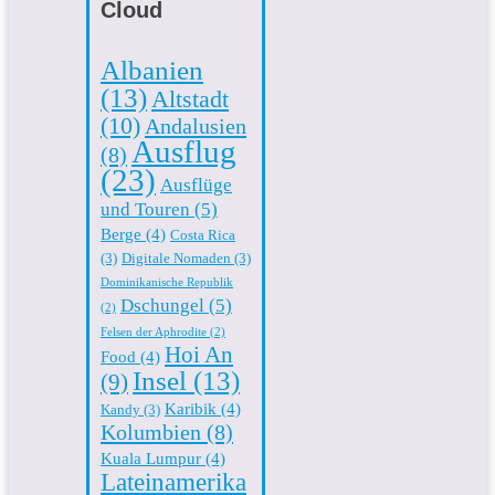
Cloud
Albanien
(13)
Altstadt
(10)
Andalusien
Ausflug
(8)
(23)
Ausflüge
und Touren
(5)
Berge
(4)
Costa Rica
(3)
Digitale Nomaden
(3)
Dominikanische Republik
Dschungel
(5)
(2)
Felsen der Aphrodite
(2)
Hoi An
Food
(4)
Insel
(13)
(9)
Karibik
(4)
Kandy
(3)
Kolumbien
(8)
Kuala Lumpur
(4)
Lateinamerika