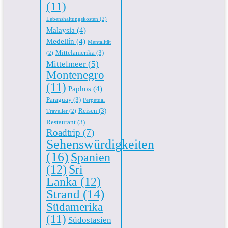
(11)
Lebenshaltungskosten
(2)
Malaysia
(4)
Medellín
(4)
Mentalität
Mittelamerika
(3)
(2)
Mittelmeer
(5)
Montenegro
(11)
Paphos
(4)
Paraguay
(3)
Perpetual
Reisen
(3)
Traveller
(2)
Restaurant
(3)
Roadtrip
(7)
Sehenswürdigkeiten
(16)
Spanien
(12)
Sri
Lanka
(12)
Strand
(14)
Südamerika
(11)
Südostasien