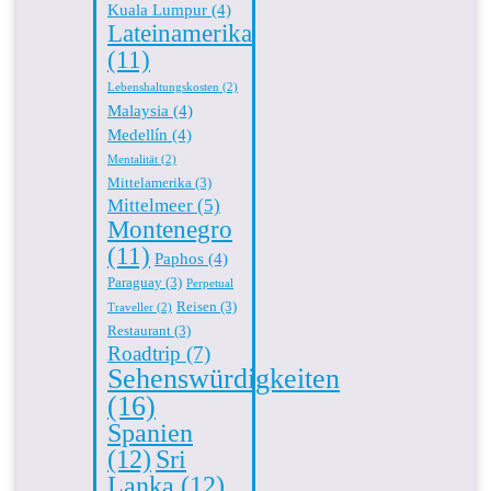
Kuala Lumpur
(4)
Lateinamerika
(11)
Lebenshaltungskosten
(2)
Malaysia
(4)
Medellín
(4)
Mentalität
(2)
Mittelamerika
(3)
Mittelmeer
(5)
Montenegro
(11)
Paphos
(4)
Paraguay
(3)
Perpetual
Reisen
(3)
Traveller
(2)
Restaurant
(3)
Roadtrip
(7)
Sehenswürdigkeiten
(16)
Spanien
(12)
Sri
Lanka
(12)