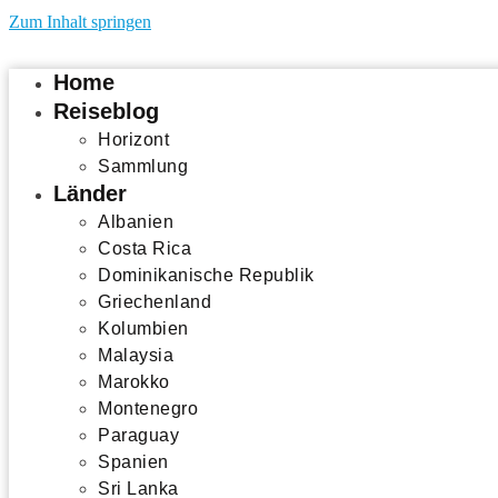
Zum Inhalt springen
Home
Reiseblog
Horizont
Sammlung
Länder
Albanien
Costa Rica
Dominikanische Republik
Griechenland
Kolumbien
Malaysia
Marokko
Montenegro
Paraguay
Spanien
Sri Lanka