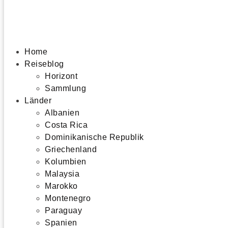
Home
Reiseblog
Horizont
Sammlung
Länder
Albanien
Costa Rica
Dominikanische Republik
Griechenland
Kolumbien
Malaysia
Marokko
Montenegro
Paraguay
Spanien